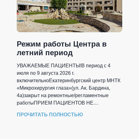
Режим работы Центра в
С пр
летний период
колл
УВАЖАЕМЫЕ ПАЦИЕНТЫ!В период с 4
Ежегод
июля по 9 августа 2026 г.
медици
включительноЕкатеринбургский центр МНТК
свой п
«Микрохирургия глаза»(ул. Ак. Бардина,
Екатер
4а)закрыт на ремонтные/регламентные
«Микро
работыПРИЕМ ПАЦИЕНТОВ НЕ
особое
ПРОВОДИТСЯПо всем вопросам
вернос
ПРОЧИТАТЬ ПОЛНОСТЬЮ
обращаться в call-центр клиникипо тел.: 8-
ежедне
800-2000-300 или +7(343) 231-00-00с 8:00 до
этом г
16:30 ежедневно, кроме сб. и
Центре