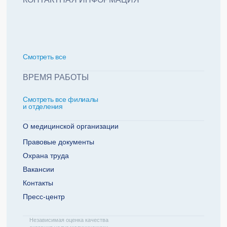
политикой обработки персональных данных
Добавить еще пациента +
Смотреть всe
За какие года нужна справка
ВРЕМЯ РАБОТЫ
Смотреть все филиалы
2022
2021
и отделения
2020
2019
О медицинской организации
Правовые документы
Охрана труда
Телефон плательщика
Вакансии
Контакты
Пресс-центр
ОТПРАВИТЬ ЗАЯВКУ
Независимая оценка качества