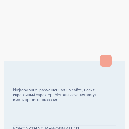
Закрыть
Закрыть
и мы вам перезвоним
ФИО плательщика
Как вас зовут?
Информация, размещенная на сайте, носит
справочный характер. Методы лечения могут
иметь противопоказания.
Email плательщика
Номер телефона
Дата рожд
ЖДУ ЗВОНКА!
ФИО пациента
КОНТАКТНАЯ ИНФОРМАЦИЯ