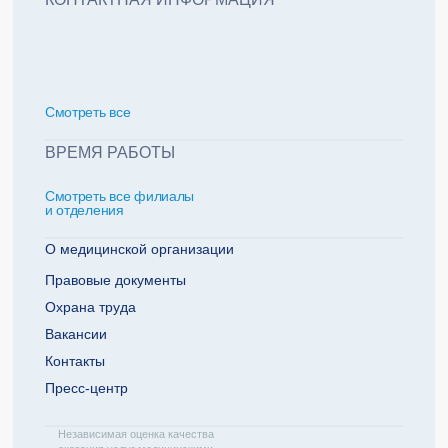
политикой обработки персональных данных
Добавить еще пациента +
Смотреть всe
За какие года нужна справка
ВРЕМЯ РАБОТЫ
Смотреть все филиалы
2022
2021
и отделения
2020
2019
О медицинской организации
Правовые документы
Охрана труда
Телефон плательщика
Вакансии
Контакты
Пресс-центр
ОТПРАВИТЬ ЗАЯВКУ
Независимая оценка качества