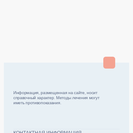
Закрыть
Закрыть
и мы вам перезвоним
ФИО плательщика
Как вас зовут?
Информация, размещенная на сайте, носит
справочный характер. Методы лечения могут
иметь противопоказания.
Email плательщика
Номер телефона
Дата рожд
ЖДУ ЗВОНКА!
ФИО пациента
КОНТАКТНАЯ ИНФОРМАЦИЯ