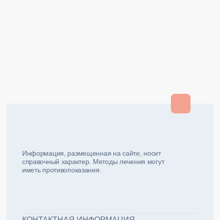
Закрыть
Закрыть
и мы вам перезвоним
ФИО плательщика
Как вас зовут?
Информация, размещенная на сайте, носит
справочный характер. Методы лечения могут
иметь противопоказания.
Email плательщика
Номер телефона
Дата рожд
ЖДУ ЗВОНКА!
ФИО пациента
КОНТАКТНАЯ ИНФОРМАЦИЯ