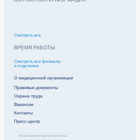
политикой обработки персональных данных
Добавить еще пациента +
Смотреть всe
За какие года нужна справка
ВРЕМЯ РАБОТЫ
Смотреть все филиалы
2022
2021
и отделения
2020
2019
О медицинской организации
Правовые документы
Охрана труда
Телефон плательщика
Вакансии
Контакты
Пресс-центр
ОТПРАВИТЬ ЗАЯВКУ
Независимая оценка качества