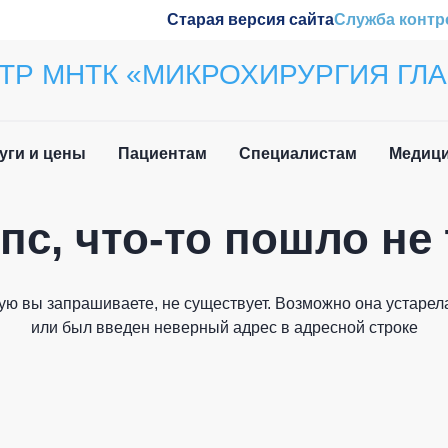
Старая версия сайта
Служба контр
ТР МНТК «МИКРОХИРУРГИЯ ГЛА
уги и цены
Пациентам
Специалистам
Медици
пс, что-то пошло не 
ила приёма
Наши конференции
Закрыть
вочная информация
Обучение
ую вы запрашиваете, не существует. Возможно она устарела
и мы вам перезвоним
 нетрудоспособности
Wetlab
или был введен неверный адрес в адресной строке
лательщика
м иностранных
Журнал «Отражение»
дан
Патенты
Как вас зовут?
о задаваемые вопросы
плательщика