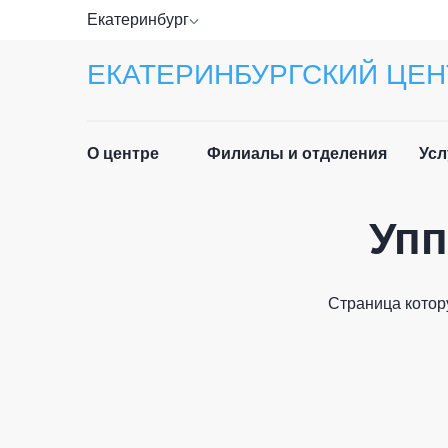
Екатеринбург
ЕКАТЕРИНБУРГСКИЙ ЦЕН
О центре
Филиалы и отделения
Усл
Упп
Прав
Руководство
Спра
Специалисты
Страница котор
Лист
Отзывы
ФИО п
Приё
Новости
граж
История центра
Част
Email 