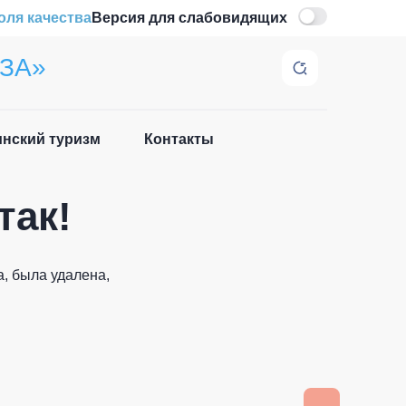
оля качества
Версия для слабовидящих
ЗА»
нский туризм
Контакты
Закрыть
так!
, была удалена,