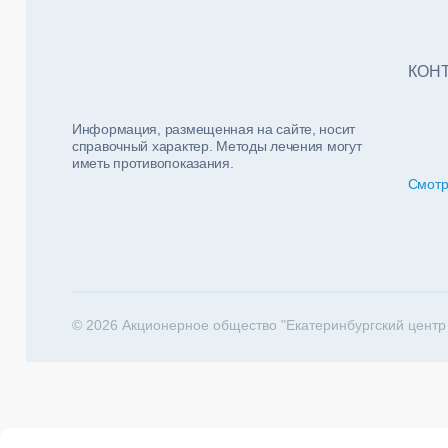
Тест
ФИО п
Нало
КОН
Информация, размещенная на сайте, носит
справочный характер. Методы лечения могут
иметь противопоказания.
Смотр
За какие 
202
© 2026 Акционерное общество "Екатеринбургский центр
Телеф