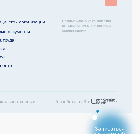
Независимая оценка качества
ицинской организации
оказания услуг медицинскими
организациями
вые документы
а труда
сии
кты
-центр
ональных данных
Разработка сайта
Записаться
на платный