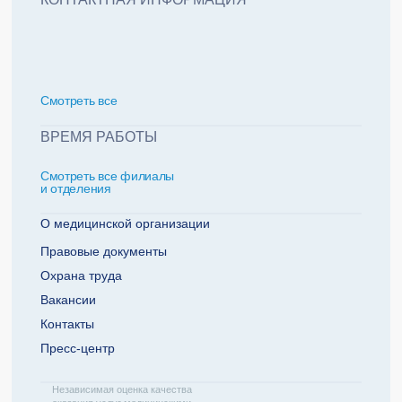
политикой обработки персональных данных
Добавить еще пациента +
Смотреть всe
За какие года нужна справка
ВРЕМЯ РАБОТЫ
Смотреть все филиалы
2022
2021
и отделения
2020
2019
О медицинской организации
Правовые документы
Охрана труда
Телефон плательщика
Вакансии
Контакты
Пресс-центр
ОТПРАВИТЬ ЗАЯВКУ
Независимая оценка качества