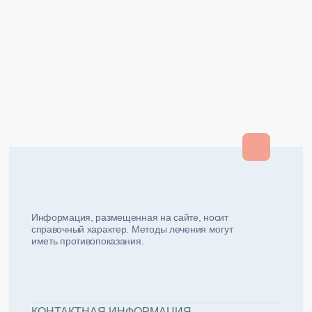
Закрыть
Закрыть
и мы вам перезвоним
ФИО плательщика
Как вас зовут?
Информация, размещенная на сайте, носит
справочный характер. Методы лечения могут
иметь противопоказания.
Email плательщика
Номер телефона
Дата рожд
ЖДУ ЗВОНКА!
ФИО пациента
КОНТАКТНАЯ ИНФОРМАЦИЯ